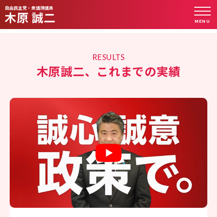
nn
自由民主党・衆議院議員
木原 誠二
MENU
RESULTS
木原誠二、これまでの実績