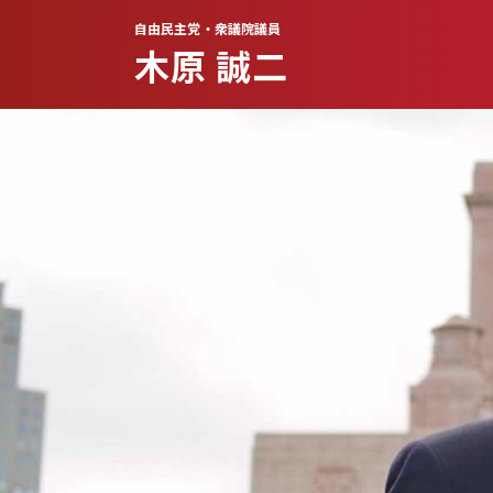
自由民主党・衆議院議員
木原 誠二