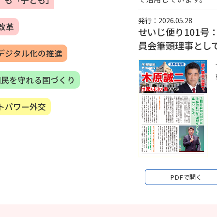
」も「子ども」
発行：2026.05.28
改革
せいじ便り101号
員会筆頭理事とし
デジタル化の推進
国民を守れる国づくり
トパワー外交
PDFで開く