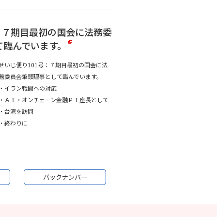
：７期目最初の国会に法務委
て臨んでいます。
せいじ便り101号：７期目最初の国会に法
務委員会筆頭理事として臨んでいます。
・イラン戦闘への対応
・ＡＩ・オンチェーン金融ＰＴ座長として
・台湾を訪問
・終わりに
バックナンバー