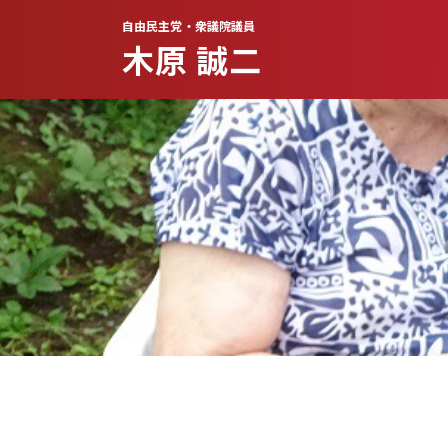
自由民主党・衆議院議員
木原 誠二