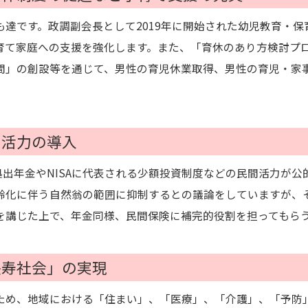
達です。政調副会長として2019年に開始された幼児教育・保
育て家庭への支援を強化します。また、「育休のあり方検討プ
間」の創設等を通じて、男性の育児休業取得、男性の育児・家
間活力の導入
拠出年金やNISAに代表される少額投資制度などの民間活力が
齢化に伴う自然翁の範囲に抑制するとの議論をしていますが、
を講じた上で、年金同様、民間保険に補完的役割を担ってもら
長寿社会」の実現
め、地域における「住まい」、「医療」、「介護」、「予防