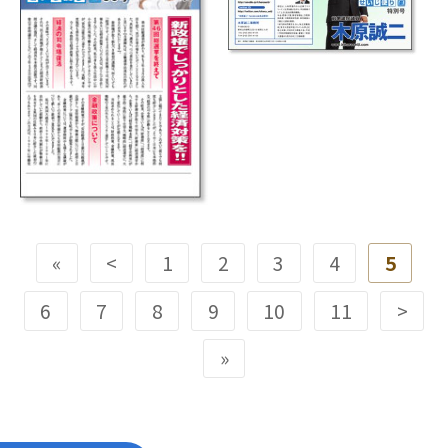
«
<
1
2
3
4
5
6
7
8
9
10
11
>
»