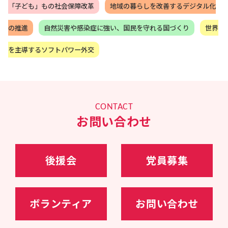
「子ども」もの社会保障改革
地域の暮らしを改善するデジタル化
2016年5月、モンゴルより北斗七星勲章を授与さ
れた他、平和外交の柱であるODAの改善や核軍
縮・核不拡散に心血を注ぐ。また、2016年7月バ
の推進
自然災害や感染症に強い、国民を守れる国づくり
世界
ングラデシュ・ダッカで発生したテロ事件では現
地対策本部長を務める。
を主導するソフトパワー外交
17年～20年、岸田文雄政務調査会長の下、政務調
査会副会長兼事務局長として、政府与党の政策立
案のとりまとめを担う。
2018年度～2020年度の経済成長戦略、全世代型社
会保障戦略、財政構造改革戦略の立案・とりまと
めを
CONTACT
20年10月～、衆議院内閣委員会委員長
お問い合わせ
21年10月～、内閣官房副長官（政務）、内閣総理
大臣補佐官
23年09月～、（第二次岸田再改造内閣）自民党幹
事長代理・政調会長特別補佐
24年11月～、自民党選挙対策委員長
後援会
党員募集
ボランティア
お問い合わせ