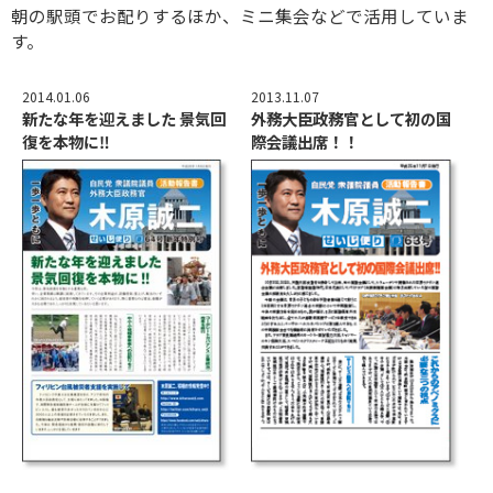
朝の駅頭でお配りするほか、ミニ集会などで活用していま
す。
2014.01.06
2013.11.07
新たな年を迎えました 景気回
外務大臣政務官として初の国
復を本物に‼
際会議出席！！