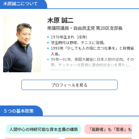
木原誠二について
木原 誠二
衆議院議員・自由民主党 第20区支部長
1970年生まれ（戌年）
学生時代は野球、テニスに没頭。
1993年「少しでも人の役に立つ仕事を」と財務省
入省。
99年～01年、英国大蔵省に日本人初の出向。その
際、サッチャー元首相と運命的出会いを果たし、
政治を志す。
05年衆議院議員初当選。しかし、09年落選。
09年～12年、落選中の3年間、民間企業で営業マ
プロフィールを見る
ンとして経済の現場で働きながら、地元政治活動
を継続。
霞ヶ関による「政策」独占を打破するため、言葉
遊びではなく、自ら法律を書き、自ら政策を作れ
る「本物の政治家」を信念に、2012年12月衆議院
５つの基本政策
復帰（2期目）、現在当選4期。
13年～14年に外務大臣政務官、15年～16年外務副
大臣を務める。
人間中心の持続可能な資本主義の構築
「高齢者」も「若者」も
政治家としては初めて経済連携協定（EPA）の首席
交渉官を努め、日本とモンゴルのEPAを妥結、