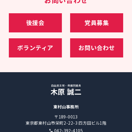
大臣補佐官
23年09月～、（第二次岸田再改造内閣）自民党幹
事長代理・政調会長特別補佐
24年11月～、自民党選挙対策委員長
後援会
党員募集
ボランティア
お問い合わせ
自由民主党・衆議院議員
木原 誠二
東村山事務所
〒189-0013
東京都東村山市栄町2-22-3 四方田ビル1階
042-392-4105