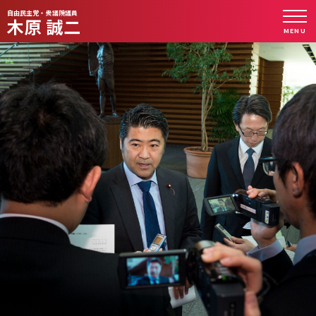
自由民主党・衆議院議員
木原 誠二
MENU