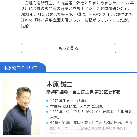
「金融問題研究会」の提言第二弾をとりまとめました。 2022年
２月に金融の専門家の皆様と立ち上げた「金融問題研究会」、
2023年５月に公表した提言第一弾は、その後12月に公表された
政府の「資産運用立国実現プラン」に繋がっていきましたが、
先般…
もっと見る
木原誠二について
木原 誠二
衆議院議員・自由民主党 第20区支部長
1970年生まれ（戌年）
学生時代は野球、テニスに没頭。
1993年「少しでも人の役に立つ仕事を」と財務省
入省。
99年～01年、英国大蔵省に日本人初の出向。その
際、サッチャー元首相と運命的出会いを果たし、
政治を志す。