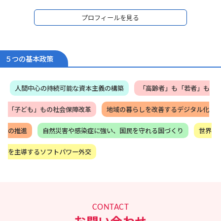
05年衆議院議員初当選。しかし、09年落選。
09年～12年、落選中の3年間、民間企業で営業マ
プロフィールを見る
ンとして経済の現場で働きながら、地元政治活動
を継続。
霞ヶ関による「政策」独占を打破するため、言葉
遊びではなく、自ら法律を書き、自ら政策を作れ
る「本物の政治家」を信念に、2012年12月衆議院
５つの基本政策
復帰（2期目）、現在当選4期。
13年～14年に外務大臣政務官、15年～16年外務副
大臣を務める。
人間中心の持続可能な資本主義の構築
「高齢者」も「若者」も
政治家としては初めて経済連携協定（EPA）の首席
交渉官を努め、日本とモンゴルのEPAを妥結、
「子ども」もの社会保障改革
地域の暮らしを改善するデジタル化
2016年5月、モンゴルより北斗七星勲章を授与さ
れた他、平和外交の柱であるODAの改善や核軍
縮・核不拡散に心血を注ぐ。また、2016年7月バ
の推進
自然災害や感染症に強い、国民を守れる国づくり
世界
ングラデシュ・ダッカで発生したテロ事件では現
地対策本部長を務める。
を主導するソフトパワー外交
17年～20年、岸田文雄政務調査会長の下、政務調
査会副会長兼事務局長として、政府与党の政策立
案のとりまとめを担う。
2018年度～2020年度の経済成長戦略、全世代型社
会保障戦略、財政構造改革戦略の立案・とりまと
めを
CONTACT
20年10月～、衆議院内閣委員会委員長
お問い合わせ
21年10月～、内閣官房副長官（政務）、内閣総理