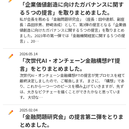
「企業価値創造に向けたガバナンスに関す
る５つの提言」を取りまとめました。
私が会長を務める「金融問題研究会」（座長：田中達郎、副座
長：森田宗男、野崎浩成）として、第3弾の提言となる「企業価
値創造に向けたガバナンスに関する５つの提言」を取りまとめ
ました。2023年の第一弾では「金融機関経営に関する５つの提
言」、20…
2026.05.14
「次世代AI・オンチェーン金融構想PT提
言」をとりまとめました。
次世代AI・オンチェーン金融構想PTの提言が党プロセスを経て
最終決定しましたので、ご報告します。 まさに、「構想」であ
り、これから一つ一つのピースを積み上げていきますが、先ず
は、大きなピクチェーを描くことができたかなと思っていま
す。 大切な…
2025.02.04
「金融問題研究会」の提言第二弾をとりま
とめました。