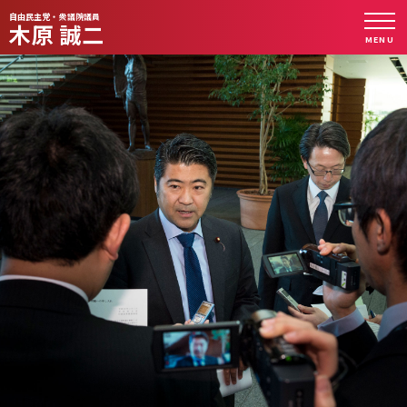
自由民主党・衆議院議員
木原 誠二
MENU