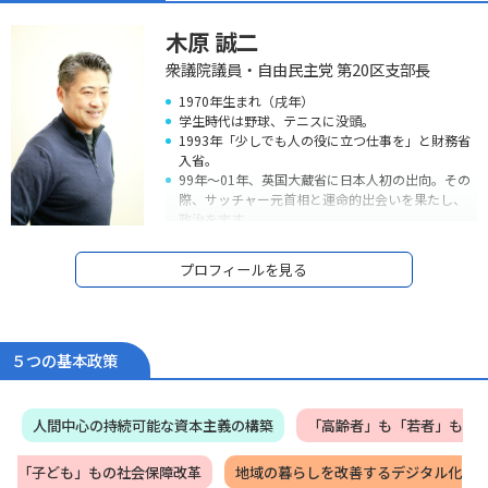
木原 誠二
衆議院議員・自由民主党 第20区支部長
1970年生まれ（戌年）
学生時代は野球、テニスに没頭。
1993年「少しでも人の役に立つ仕事を」と財務省
入省。
99年～01年、英国大蔵省に日本人初の出向。その
際、サッチャー元首相と運命的出会いを果たし、
政治を志す。
05年衆議院議員初当選。しかし、09年落選。
09年～12年、落選中の3年間、民間企業で営業マ
プロフィールを見る
ンとして経済の現場で働きながら、地元政治活動
を継続。
霞ヶ関による「政策」独占を打破するため、言葉
遊びではなく、自ら法律を書き、自ら政策を作れ
る「本物の政治家」を信念に、2012年12月衆議院
５つの基本政策
復帰（2期目）、現在当選4期。
13年～14年に外務大臣政務官、15年～16年外務副
大臣を務める。
人間中心の持続可能な資本主義の構築
「高齢者」も「若者」も
政治家としては初めて経済連携協定（EPA）の首席
交渉官を努め、日本とモンゴルのEPAを妥結、
「子ども」もの社会保障改革
地域の暮らしを改善するデジタル化
2016年5月、モンゴルより北斗七星勲章を授与さ