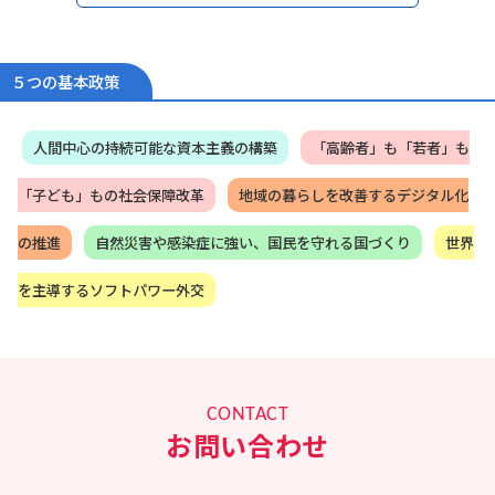
を継続。
霞ヶ関による「政策」独占を打破するため、言葉
遊びではなく、自ら法律を書き、自ら政策を作れ
る「本物の政治家」を信念に、2012年12月衆議院
５つの基本政策
復帰（2期目）、現在当選4期。
13年～14年に外務大臣政務官、15年～16年外務副
大臣を務める。
人間中心の持続可能な資本主義の構築
「高齢者」も「若者」も
政治家としては初めて経済連携協定（EPA）の首席
交渉官を努め、日本とモンゴルのEPAを妥結、
「子ども」もの社会保障改革
地域の暮らしを改善するデジタル化
2016年5月、モンゴルより北斗七星勲章を授与さ
れた他、平和外交の柱であるODAの改善や核軍
縮・核不拡散に心血を注ぐ。また、2016年7月バ
の推進
自然災害や感染症に強い、国民を守れる国づくり
世界
ングラデシュ・ダッカで発生したテロ事件では現
地対策本部長を務める。
を主導するソフトパワー外交
17年～20年、岸田文雄政務調査会長の下、政務調
査会副会長兼事務局長として、政府与党の政策立
案のとりまとめを担う。
2018年度～2020年度の経済成長戦略、全世代型社
会保障戦略、財政構造改革戦略の立案・とりまと
めを
CONTACT
20年10月～、衆議院内閣委員会委員長
お問い合わせ
21年10月～、内閣官房副長官（政務）、内閣総理
大臣補佐官
23年09月～、（第二次岸田再改造内閣）自民党幹
事長代理・政調会長特別補佐