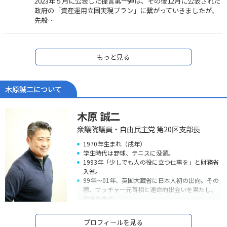
2023年５月に公表した提言第一弾は、その後12月に公表された
政府の「資産運用立国実現プラン」に繋がっていきましたが、
先般…
もっと見る
木原誠二について
木原 誠二
衆議院議員・自由民主党 第20区支部長
1970年生まれ（戌年）
学生時代は野球、テニスに没頭。
1993年「少しでも人の役に立つ仕事を」と財務省
入省。
99年～01年、英国大蔵省に日本人初の出向。その
際、サッチャー元首相と運命的出会いを果たし、
政治を志す。
05年衆議院議員初当選。しかし、09年落選。
09年～12年、落選中の3年間、民間企業で営業マ
プロフィールを見る
ンとして経済の現場で働きながら、地元政治活動