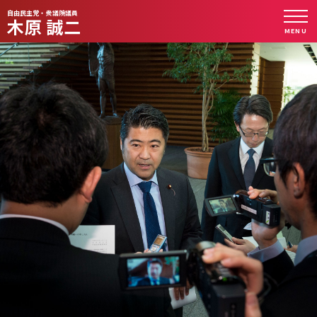
自由民主党・衆議院議員
木原 誠二
MENU