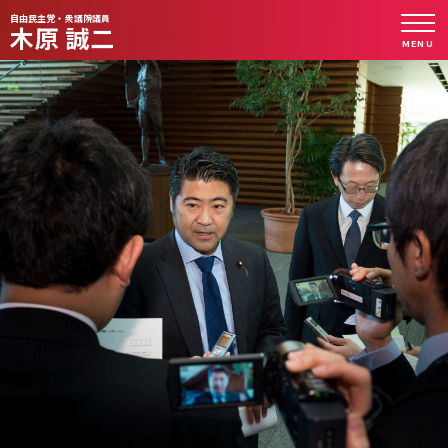
自由民主党・衆議院議員
木原 誠二
MENU