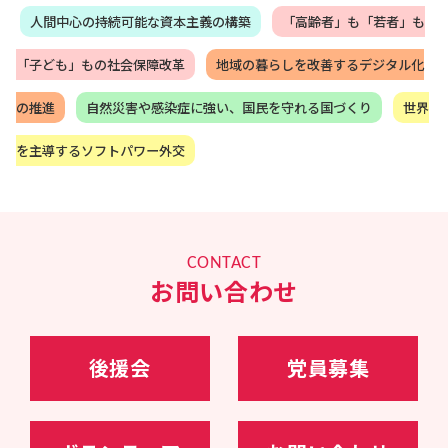
大臣を務める。
人間中心の持続可能な資本主義の構築
「高齢者」も「若者」も
政治家としては初めて経済連携協定（EPA）の首席
交渉官を努め、日本とモンゴルのEPAを妥結、
「子ども」もの社会保障改革
地域の暮らしを改善するデジタル化
2016年5月、モンゴルより北斗七星勲章を授与さ
れた他、平和外交の柱であるODAの改善や核軍
縮・核不拡散に心血を注ぐ。また、2016年7月バ
の推進
自然災害や感染症に強い、国民を守れる国づくり
世界
ングラデシュ・ダッカで発生したテロ事件では現
地対策本部長を務める。
を主導するソフトパワー外交
17年～20年、岸田文雄政務調査会長の下、政務調
査会副会長兼事務局長として、政府与党の政策立
案のとりまとめを担う。
2018年度～2020年度の経済成長戦略、全世代型社
会保障戦略、財政構造改革戦略の立案・とりまと
めを
CONTACT
20年10月～、衆議院内閣委員会委員長
お問い合わせ
21年10月～、内閣官房副長官（政務）、内閣総理
大臣補佐官
23年09月～、（第二次岸田再改造内閣）自民党幹
事長代理・政調会長特別補佐
24年11月～、自民党選挙対策委員長
後援会
党員募集