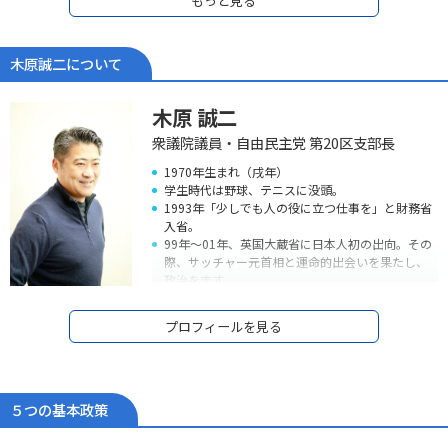
もっと見る
木原誠二について
木原 誠二
衆議院議員・自由民主党 第20区支部長
1970年生まれ（戌年）
学生時代は野球、テニスに没頭。
1993年「少しでも人の役に立つ仕事を」と財務省
入省。
99年～01年、英国大蔵省に日本人初の出向。その
際、サッチャー元首相と運命的出会いを果たし、
政治を志す。
05年衆議院議員初当選。しかし、09年落選。
09年～12年、落選中の3年間、民間企業で営業マ
プロフィールを見る
ンとして経済の現場で働きながら、地元政治活動
を継続。
霞ヶ関による「政策」独占を打破するため、言葉
遊びではなく、自ら法律を書き、自ら政策を作れ
る「本物の政治家」を信念に、2012年12月衆議院
５つの基本政策
復帰（2期目）、現在当選4期。
13年～14年に外務大臣政務官、15年～16年外務副