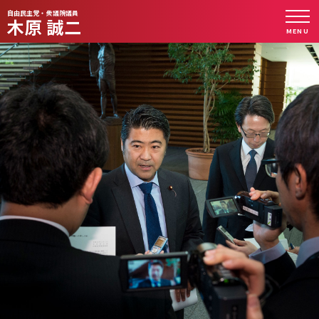
自由民主党・衆議院議員
木原 誠二
MENU