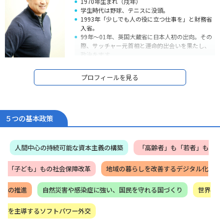
1970年生まれ（戌年）
学生時代は野球、テニスに没頭。
1993年「少しでも人の役に立つ仕事を」と財務省
入省。
99年～01年、英国大蔵省に日本人初の出向。その
際、サッチャー元首相と運命的出会いを果たし、
政治を志す。
05年衆議院議員初当選。しかし、09年落選。
09年～12年、落選中の3年間、民間企業で営業マ
プロフィールを見る
ンとして経済の現場で働きながら、地元政治活動
を継続。
霞ヶ関による「政策」独占を打破するため、言葉
遊びではなく、自ら法律を書き、自ら政策を作れ
る「本物の政治家」を信念に、2012年12月衆議院
５つの基本政策
復帰（2期目）、現在当選4期。
13年～14年に外務大臣政務官、15年～16年外務副
大臣を務める。
人間中心の持続可能な資本主義の構築
「高齢者」も「若者」も
政治家としては初めて経済連携協定（EPA）の首席
交渉官を努め、日本とモンゴルのEPAを妥結、
「子ども」もの社会保障改革
地域の暮らしを改善するデジタル化
2016年5月、モンゴルより北斗七星勲章を授与さ
れた他、平和外交の柱であるODAの改善や核軍
縮・核不拡散に心血を注ぐ。また、2016年7月バ
の推進
自然災害や感染症に強い、国民を守れる国づくり
世界
ングラデシュ・ダッカで発生したテロ事件では現
地対策本部長を務める。
を主導するソフトパワー外交
17年～20年、岸田文雄政務調査会長の下、政務調