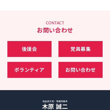
査会副会長兼事務局長として、政府与党の政策立
案のとりまとめを担う。
2018年度～2020年度の経済成長戦略、全世代型社
会保障戦略、財政構造改革戦略の立案・とりまと
めを
CONTACT
20年10月～、衆議院内閣委員会委員長
お問い合わせ
21年10月～、内閣官房副長官（政務）、内閣総理
大臣補佐官
23年09月～、（第二次岸田再改造内閣）自民党幹
事長代理・政調会長特別補佐
24年11月～、自民党選挙対策委員長
後援会
党員募集
ボランティア
お問い合わせ
自由民主党・衆議院議員
木原 誠二