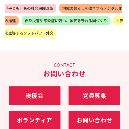
交渉官を努め、日本とモンゴルのEPAを妥結、
「子ども」もの社会保障改革
地域の暮らしを改善するデジタル化
2016年5月、モンゴルより北斗七星勲章を授与さ
れた他、平和外交の柱であるODAの改善や核軍
縮・核不拡散に心血を注ぐ。また、2016年7月バ
の推進
自然災害や感染症に強い、国民を守れる国づくり
世界
ングラデシュ・ダッカで発生したテロ事件では現
地対策本部長を務める。
を主導するソフトパワー外交
17年～20年、岸田文雄政務調査会長の下、政務調
査会副会長兼事務局長として、政府与党の政策立
案のとりまとめを担う。
2018年度～2020年度の経済成長戦略、全世代型社
会保障戦略、財政構造改革戦略の立案・とりまと
めを
CONTACT
20年10月～、衆議院内閣委員会委員長
お問い合わせ
21年10月～、内閣官房副長官（政務）、内閣総理
大臣補佐官
23年09月～、（第二次岸田再改造内閣）自民党幹
事長代理・政調会長特別補佐
24年11月～、自民党選挙対策委員長
後援会
党員募集
ボランティア
お問い合わせ