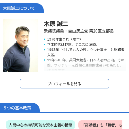
木原誠二について
木原 誠二
衆議院議員・自由民主党 第20区支部長
1970年生まれ（戌年）
学生時代は野球、テニスに没頭。
1993年「少しでも人の役に立つ仕事を」と財務省
入省。
99年～01年、英国大蔵省に日本人初の出向。その
際、サッチャー元首相と運命的出会いを果たし、
政治を志す。
05年衆議院議員初当選。しかし、09年落選。
09年～12年、落選中の3年間、民間企業で営業マ
プロフィールを見る
ンとして経済の現場で働きながら、地元政治活動
を継続。
霞ヶ関による「政策」独占を打破するため、言葉
遊びではなく、自ら法律を書き、自ら政策を作れ
る「本物の政治家」を信念に、2012年12月衆議院
５つの基本政策
復帰（2期目）、現在当選4期。
13年～14年に外務大臣政務官、15年～16年外務副
大臣を務める。
人間中心の持続可能な資本主義の構築
「高齢者」も「若者」も
政治家としては初めて経済連携協定（EPA）の首席