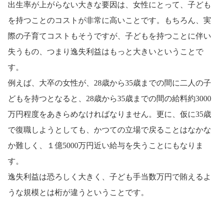
出生率が上がらない大きな要因は、女性にとって、子ども
を持つことのコストが非常に高いことです。もちろん、実
際の子育てコストもそうですが、子どもを持つことに伴い
失うもの、つまり逸失利益はもっと大きいということで
す。
例えば、大卒の女性が、
歳から
歳までの間に二人の子
28
35
どもを持つとなると、
歳から
歳までの間の給料約
28
35
3000
万円程度をあきらめなければなりません。更に、仮に
歳
35
で復職しようとしても、かつての立場で戻ることはなかな
か難しく、１億
万円近い給与を失うことにもなりま
5000
す。
逸失利益は恐ろしく大きく、子ども手当数万円で賄えるよ
うな規模とは桁が違うということです。