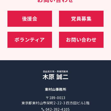
大臣補佐官
23年09月～、（第二次岸田再改造内閣）自民党幹
事長代理・政調会長特別補佐
24年11月～、自民党選挙対策委員長
後援会
党員募集
ボランティア
お問い合わせ
自由民主党・衆議院議員
木原 誠二
東村山事務所
〒189-0013
東京都東村山市栄町2-22-3 四方田ビル1階
042-392-4105