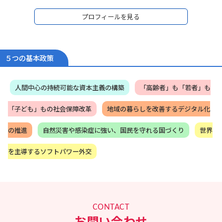
05年衆議院議員初当選。しかし、09年落選。
09年～12年、落選中の3年間、民間企業で営業マ
プロフィールを見る
ンとして経済の現場で働きながら、地元政治活動
を継続。
霞ヶ関による「政策」独占を打破するため、言葉
遊びではなく、自ら法律を書き、自ら政策を作れ
る「本物の政治家」を信念に、2012年12月衆議院
５つの基本政策
復帰（2期目）、現在当選4期。
13年～14年に外務大臣政務官、15年～16年外務副
大臣を務める。
人間中心の持続可能な資本主義の構築
「高齢者」も「若者」も
政治家としては初めて経済連携協定（EPA）の首席
交渉官を努め、日本とモンゴルのEPAを妥結、
「子ども」もの社会保障改革
地域の暮らしを改善するデジタル化
2016年5月、モンゴルより北斗七星勲章を授与さ
れた他、平和外交の柱であるODAの改善や核軍
縮・核不拡散に心血を注ぐ。また、2016年7月バ
の推進
自然災害や感染症に強い、国民を守れる国づくり
世界
ングラデシュ・ダッカで発生したテロ事件では現
地対策本部長を務める。
を主導するソフトパワー外交
17年～20年、岸田文雄政務調査会長の下、政務調
査会副会長兼事務局長として、政府与党の政策立
案のとりまとめを担う。
2018年度～2020年度の経済成長戦略、全世代型社
会保障戦略、財政構造改革戦略の立案・とりまと
めを
CONTACT
20年10月～、衆議院内閣委員会委員長
お問い合わせ
21年10月～、内閣官房副長官（政務）、内閣総理