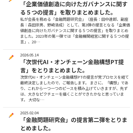
「企業価値創造に向けたガバナンスに関す
る５つの提言」を取りまとめました。
私が会長を務める「金融問題研究会」（座長：田中達郎、副座
長：森田宗男、野崎浩成）として、第3弾の提言となる「企業価
値創造に向けたガバナンスに関する５つの提言」を取りまとめ
ました。2023年の第一弾では「金融機関経営に関する５つの提
言」、20…
2026.05.14
「次世代AI・オンチェーン金融構想PT提
言」をとりまとめました。
次世代AI・オンチェーン金融構想PTの提言が党プロセスを経て
最終決定しましたので、ご報告します。 まさに、「構想」であ
り、これから一つ一つのピースを積み上げていきますが、先ず
は、大きなピクチェーを描くことができたかなと思っていま
す。 大切な…
2025.02.04
「金融問題研究会」の提言第二弾をとりま
とめました。