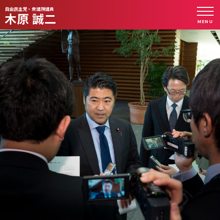
自由民主党・衆議院議員
木原 誠二
MENU