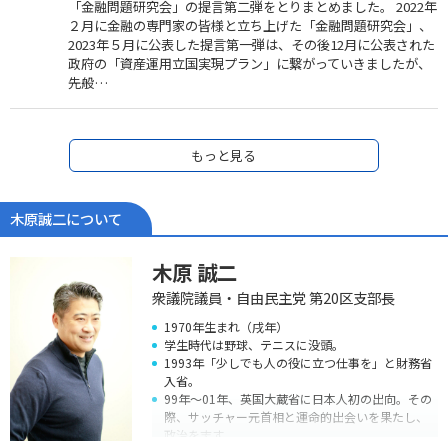
「金融問題研究会」の提言第二弾をとりまとめました。 2022年
２月に金融の専門家の皆様と立ち上げた「金融問題研究会」、
2023年５月に公表した提言第一弾は、その後12月に公表された
政府の「資産運用立国実現プラン」に繋がっていきましたが、
先般…
もっと見る
木原誠二について
木原 誠二
衆議院議員・自由民主党 第20区支部長
1970年生まれ（戌年）
学生時代は野球、テニスに没頭。
1993年「少しでも人の役に立つ仕事を」と財務省
入省。
99年～01年、英国大蔵省に日本人初の出向。その
際、サッチャー元首相と運命的出会いを果たし、
政治を志す。