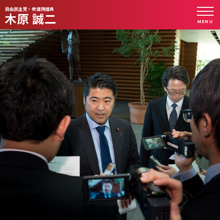
自由民主党・衆議院議員
木原 誠二
MENU