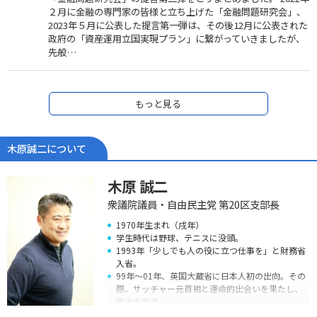
２月に金融の専門家の皆様と立ち上げた「金融問題研究会」、
2023年５月に公表した提言第一弾は、その後12月に公表された
政府の「資産運用立国実現プラン」に繋がっていきましたが、
先般…
もっと見る
木原誠二について
木原 誠二
衆議院議員・自由民主党 第20区支部長
1970年生まれ（戌年）
学生時代は野球、テニスに没頭。
1993年「少しでも人の役に立つ仕事を」と財務省
入省。
99年～01年、英国大蔵省に日本人初の出向。その
際、サッチャー元首相と運命的出会いを果たし、
政治を志す。
05年衆議院議員初当選。しかし、09年落選。