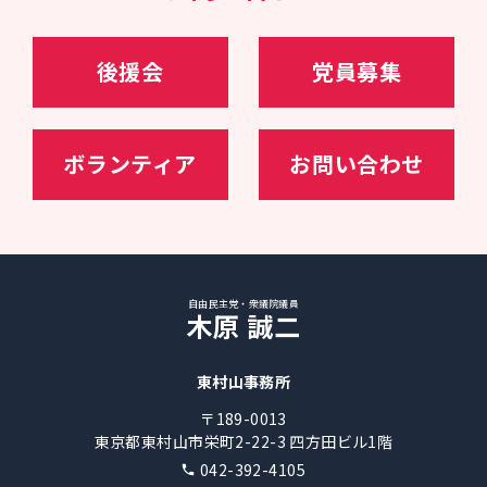
23年09月～、（第二次岸田再改造内閣）自民党幹
事長代理・政調会長特別補佐
24年11月～、自民党選挙対策委員長
後援会
党員募集
ボランティア
お問い合わせ
自由民主党・衆議院議員
木原 誠二
東村山事務所
〒189-0013
東京都東村山市栄町2-22-3 四方田ビル1階
042-392-4105