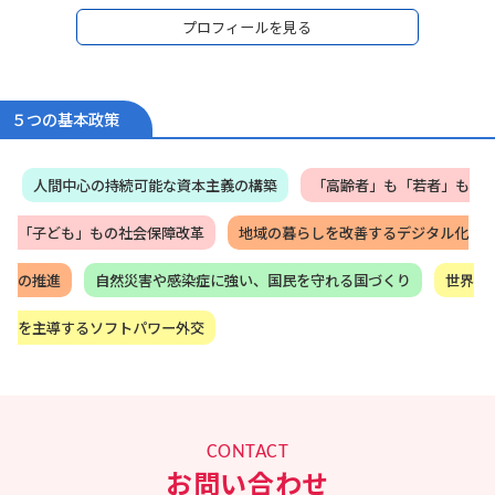
09年～12年、落選中の3年間、民間企業で営業マ
プロフィールを見る
ンとして経済の現場で働きながら、地元政治活動
を継続。
霞ヶ関による「政策」独占を打破するため、言葉
遊びではなく、自ら法律を書き、自ら政策を作れ
る「本物の政治家」を信念に、2012年12月衆議院
５つの基本政策
復帰（2期目）、現在当選4期。
13年～14年に外務大臣政務官、15年～16年外務副
大臣を務める。
人間中心の持続可能な資本主義の構築
「高齢者」も「若者」も
政治家としては初めて経済連携協定（EPA）の首席
交渉官を努め、日本とモンゴルのEPAを妥結、
「子ども」もの社会保障改革
地域の暮らしを改善するデジタル化
2016年5月、モンゴルより北斗七星勲章を授与さ
れた他、平和外交の柱であるODAの改善や核軍
縮・核不拡散に心血を注ぐ。また、2016年7月バ
の推進
自然災害や感染症に強い、国民を守れる国づくり
世界
ングラデシュ・ダッカで発生したテロ事件では現
地対策本部長を務める。
を主導するソフトパワー外交
17年～20年、岸田文雄政務調査会長の下、政務調
査会副会長兼事務局長として、政府与党の政策立
案のとりまとめを担う。
2018年度～2020年度の経済成長戦略、全世代型社
会保障戦略、財政構造改革戦略の立案・とりまと
めを
CONTACT
20年10月～、衆議院内閣委員会委員長
お問い合わせ
21年10月～、内閣官房副長官（政務）、内閣総理
大臣補佐官