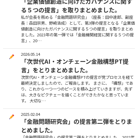
「企業価値創造に向けたガバナンスに関す
る５つの提言」を取りまとめました。
私が会長を務める「金融問題研究会」（座長：田中達郎、副座
長：森田宗男、野崎浩成）として、第3弾の提言となる「企業価
値創造に向けたガバナンスに関する５つの提言」を取りまとめ
ました。2023年の第一弾では「金融機関経営に関する５つの提
言」、20…
2026.05.14
「次世代AI・オンチェーン金融構想PT提
言」をとりまとめました。
次世代AI・オンチェーン金融構想PTの提言が党プロセスを経て
最終決定しましたので、ご報告します。 まさに、「構想」であ
り、これから一つ一つのピースを積み上げていきますが、先ず
は、大きなピクチェーを描くことができたかなと思っていま
す。 大切な…
2025.02.04
「金融問題研究会」の提言第二弾をとりま
とめました。
「金融問題研究会」の提言第二弾をとりまとめました。 2022年