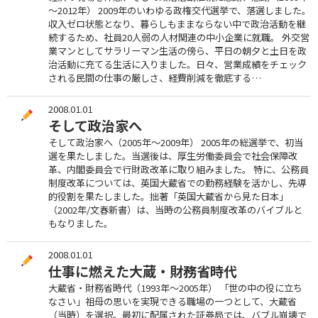
～2012年） 2009年のいわゆる政権交代選挙で、落選しました。
収入ゼロ状態となり、暮らしもままならない中で政治活動を継
続するため、社員20人弱の人材関連の中小企業に就職。 外交営
業マンとしてサラリーマン生活の傍ら、平日の朝夕と土日を政
治活動に充てる生活に入りました。日々、営業成績をチェック
される民間の仕事の厳しさ、経費削減を徹底する…
2008.01.01
そして政治家へ
そして政治家へ（2005年～2009年） 2005年の総選挙で、初当
選を果たしました。当選後は、厚生労働委員会で社会保障改
革、内閣委員会で行財政改革に取り組みました。 特に、公務員
制度改革については、英国大蔵省での勤務経験を活かし、先導
的役割を果たしました。拙著「英国大蔵省から見た日本」
（2002年/文春新書）は、当時の公務員制度改革のバイブルと
もなりました。
2008.01.01
仕事に燃えた大蔵・財務省時代
大蔵省・財務省時代（1993年～2005年） 「世の中の役に立ち
なさい」祖母の思いを実現できる職場の一つとして、大蔵省
（当時）を選択。最初に配属された証券局では、バブル崩壊で