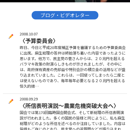
ブログ・ビデオレター
2008.10.07
〈予算委員会〉
昨日、今日と平成20年度補正予算を審議するための予算委員会
に出席。麻生総理の答弁は終始落ち着いた内容であったように
思います。他方で、民主党の菅さんからは、２０兆円を超える
バラマキ政策の財源らしきものが示されましたが、その中に
は、政府保有資産の売却益や特別会計の積立金の活用などが盛
り込まれていました。これらは、一回使ってしまったら二度と
は使えないものであり、毎年毎年必要となる２０兆円を超える
恒久的措…
2008.09.29
〈所信表明演説～農業危機突破大会へ〉
国会では第170回臨時国会開会式、そして新総理の所信表明演
説が行われました。多くの国民の皆様と同じように、私も麻生
総理がどのような所信を述べるのか注目していました。内容は
皆様もご存じのとおり、民主党への逆質問などが盛り込まれ