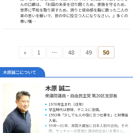
んの口癖は、『お国の未来を切り開くため、家族を守るため、
世界に平和を取り戻すため、誇りと使命感を胸に散った二人の
弟の思いを継いで、世の中に役立つ人になりなさい。』多くの
尊い犠…
«
1
…
48
49
50
木原誠二について
木原 誠二
衆議院議員・自由民主党 第20区支部長
1970年生まれ（戌年）
学生時代は野球、テニスに没頭。
1993年「少しでも人の役に立つ仕事を」と財務省
入省。
99年～01年、英国大蔵省に日本人初の出向。その
際、サッチャー元首相と運命的出会いを果たし、