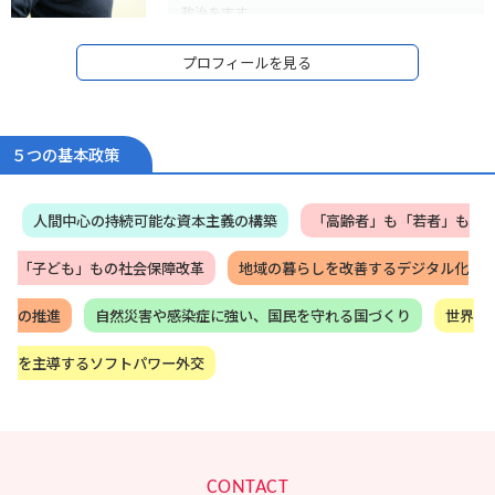
政治を志す。
05年衆議院議員初当選。しかし、09年落選。
09年～12年、落選中の3年間、民間企業で営業マ
プロフィールを見る
ンとして経済の現場で働きながら、地元政治活動
を継続。
霞ヶ関による「政策」独占を打破するため、言葉
遊びではなく、自ら法律を書き、自ら政策を作れ
る「本物の政治家」を信念に、2012年12月衆議院
５つの基本政策
復帰（2期目）、現在当選4期。
13年～14年に外務大臣政務官、15年～16年外務副
大臣を務める。
人間中心の持続可能な資本主義の構築
「高齢者」も「若者」も
政治家としては初めて経済連携協定（EPA）の首席
交渉官を努め、日本とモンゴルのEPAを妥結、
「子ども」もの社会保障改革
地域の暮らしを改善するデジタル化
2016年5月、モンゴルより北斗七星勲章を授与さ
れた他、平和外交の柱であるODAの改善や核軍
縮・核不拡散に心血を注ぐ。また、2016年7月バ
の推進
自然災害や感染症に強い、国民を守れる国づくり
世界
ングラデシュ・ダッカで発生したテロ事件では現
地対策本部長を務める。
を主導するソフトパワー外交
17年～20年、岸田文雄政務調査会長の下、政務調
査会副会長兼事務局長として、政府与党の政策立
案のとりまとめを担う。
2018年度～2020年度の経済成長戦略、全世代型社
会保障戦略、財政構造改革戦略の立案・とりまと
めを
CONTACT
20年10月～、衆議院内閣委員会委員長