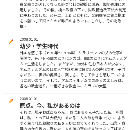
資金繰りが苦しくなった証券会社の破綻に遭遇。破綻処理に奔
走しました。 その後、橋本政権の下で、財政構造改革法の制定
に携わりました。必死に、上司とともに、金融機関に資金拠出
をお願いして回ったのが昨日のようです。しかし、その財政
構…
2008.01.01
幼少・学生時代
外国を感じる（1970年～1978年） サラリーマンの父の仕事の
関係で、9ヶ月～5歳のときにシカゴ、8歳のときにアムステルダ
ムで生活をしました。 まだまだ、海外に住む日本人が少なく、
アムステルダムの日本人学校3年生は僅か5人の時代です。子供
ながらに、世界の奥深さ、楽しさ、そして怖さも感じていたよ
うに思います。 そして、アムステルデムでの最大の楽しみは、
各地の教会巡り。一番好きな教会は、ミラノの大聖…
2008.01.01
原点。今、私があるのは
それは、弘子おばあちゃん。 おばあちゃん子だった私。 祖母
は、私にとっては大叔父にあたる二人の弟を戦争で失い、よう
やく生まれた跡取りの私を大切に育ててくれました。山梨・身
延の地から戦地に赴いた二人の弟の背中を見送った弘子ばあさ