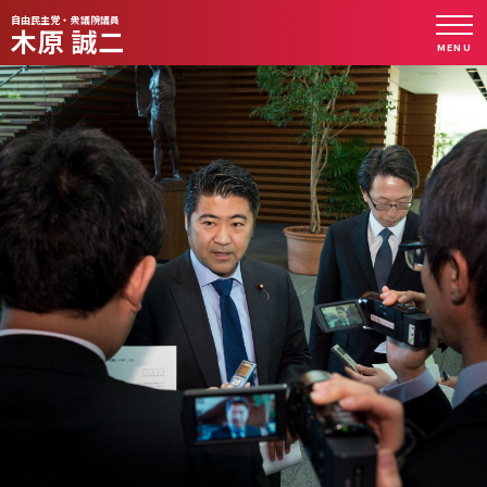
自由民主党・衆議院議員
木原 誠二
MENU