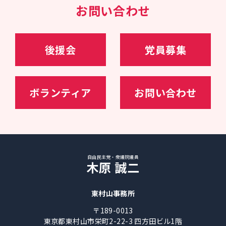
お問い合わせ
21年10月～、内閣官房副長官（政務）、内閣総理
大臣補佐官
23年09月～、（第二次岸田再改造内閣）自民党幹
事長代理・政調会長特別補佐
24年11月～、自民党選挙対策委員長
後援会
党員募集
ボランティア
お問い合わせ
自由民主党・衆議院議員
木原 誠二
東村山事務所
〒189-0013
東京都東村山市栄町2-22-3 四方田ビル1階