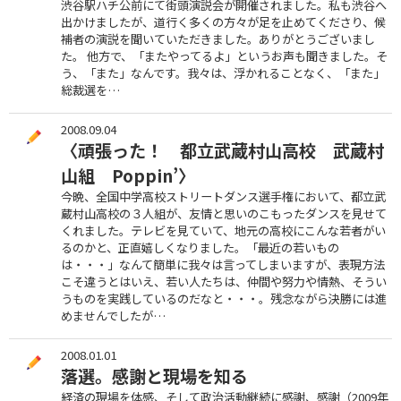
渋谷駅ハチ公前にて街頭演説会が開催されました。私も渋谷へ
出かけましたが、道行く多くの方々が足を止めてくださり、候
補者の演説を聞いていただきました。ありがとうございまし
た。 他方で、「またやってるよ」というお声も聞きました。そ
う、「また」なんです。我々は、浮かれることなく、「また」
総裁選を…
2008.09.04
〈頑張った！ 都立武蔵村山高校 武蔵村
山組 Poppin’〉
今晩、全国中学高校ストリートダンス選手権において、都立武
蔵村山高校の３人組が、友情と思いのこもったダンスを見せて
くれました。テレビを見ていて、地元の高校にこんな若者がい
るのかと、正直嬉しくなりました。「最近の若いもの
は・・・」なんて簡単に我々は言ってしまいますが、表現方法
こそ違うとはいえ、若い人たちは、仲間や努力や情熱、そうい
うものを実践しているのだなと・・・。残念ながら決勝には進
めませんでしたが…
2008.01.01
落選。感謝と現場を知る
経済の現場を体感、そして政治活動継続に感謝、感謝（2009年