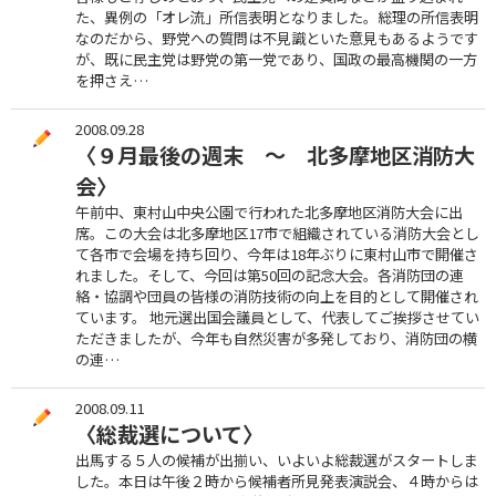
た、異例の「オレ流」所信表明となりました。総理の所信表明
なのだから、野党への質問は不見識といた意見もあるようです
が、既に民主党は野党の第一党であり、国政の最高機関の一方
を押さえ…
2008.09.28
〈９月最後の週末 ～ 北多摩地区消防大
会〉
午前中、東村山中央公園で行われた北多摩地区消防大会に出
席。この大会は北多摩地区17市で組織されている消防大会とし
て各市で会場を持ち回り、今年は18年ぶりに東村山市で開催さ
れました。そして、今回は第50回の記念大会。各消防団の連
絡・協調や団員の皆様の消防技術の向上を目的として開催され
ています。 地元選出国会議員として、代表してご挨拶させてい
ただきましたが、今年も自然災害が多発しており、消防団の横
の連…
2008.09.11
〈総裁選について〉
出馬する５人の候補が出揃い、いよいよ総裁選がスタートしま
した。本日は午後２時から候補者所見発表演説会、４時からは